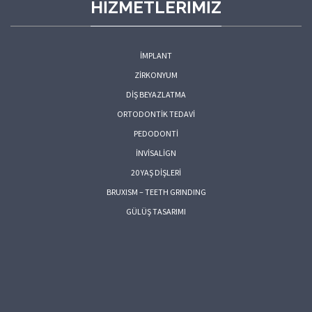
HIZMETLERIMIZ
İMPLANT
ZİRKONYUM
DİŞ BEYAZLATMA
ORTODONTİK TEDAVİ
PEDODONTİ
İNVİSALİGN
20 YAŞ DİŞLERİ
BRUXISM – TEETH GRINDING
GÜLÜŞ TASARIMI