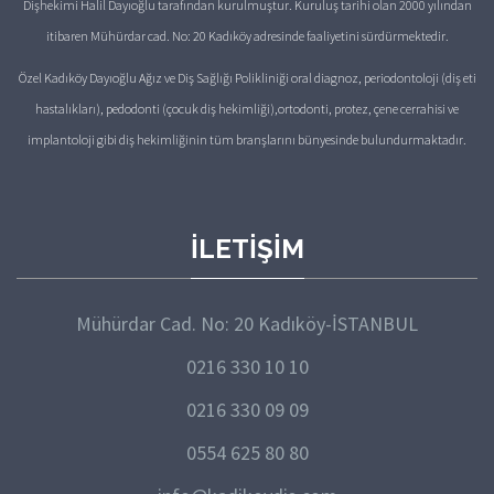
Dişhekimi Halil Dayıoğlu tarafından kurulmuştur. Kuruluş tarihi olan 2000 yılından
itibaren Mühürdar cad. No: 20 Kadıköy adresinde faaliyetini sürdürmektedir.
Özel Kadıköy Dayıoğlu Ağız ve Diş Sağlığı Polikliniği oral diagnoz, periodontoloji (diş eti
hastalıkları), pedodonti (çocuk diş hekimliği),ortodonti, protez, çene cerrahisi ve
implantoloji gibi diş hekimliğinin tüm branşlarını bünyesinde bulundurmaktadır.
İLETIŞIM
Mühürdar Cad. No: 20 Kadıköy-İSTANBUL
0216 330 10 10
0216 330 09 09
0554 625 80 80