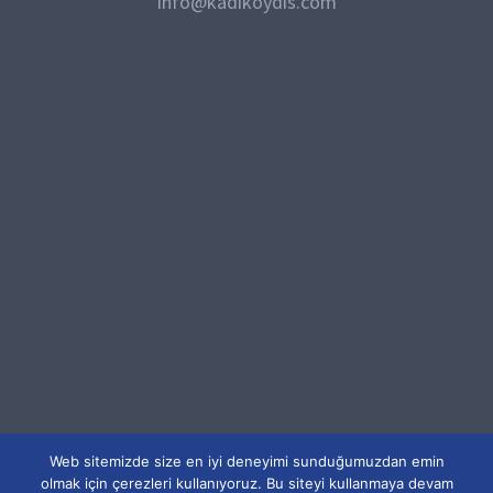
info@kadikoydis.com
Web sitemizde size en iyi deneyimi sunduğumuzdan emin
© SFS Bilişim . Tüm Hakları Saklıdır
olmak için çerezleri kullanıyoruz. Bu siteyi kullanmaya devam